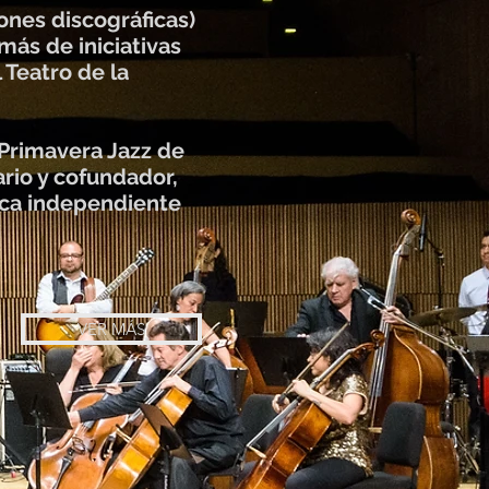
nes discográficas)
ás de iniciativas
 Teatro de la
 Primavera Jazz de
ario y cofundador,
ica independiente
VER MÁS