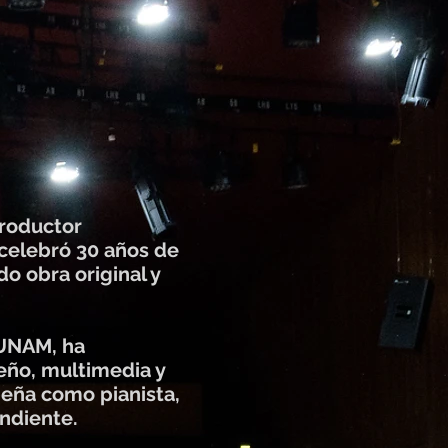
productor
 celebró 30 años de
do obra original y
 UNAM, ha
seño, multimedia y
eña como pianista,
ndiente.