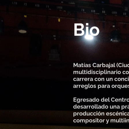
Bio
Matías Carbajal (Ci
multidisciplinario c
carrera con un conci
arreglos para orque
Egresado del Centro
desarrollado una prá
producción escénica
compositor y multii