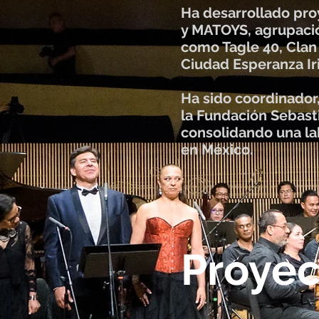
Ha desarrollado pro
y MATOYS, agrupació
como Tagle 40, Clan 
Ciudad Esperanza Iri
Ha sido coordinador,
la Fundación Sebasti
consolidando una la
en México.
Proyec